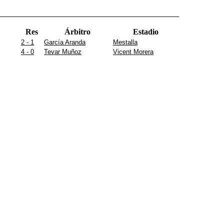
Res
Árbitro
Estadio
2 - 1
García Aranda
Mestalla
4 - 0
Tevar Muñoz
Vicent Morera