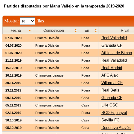
Partidos disputados por Manu Vallejo en la temporada 2019-2020
Mostrar
filas
Fecha
Competición
En
Rival
Real Valladolid
07.07.2020
Primera División
Casa
Granada CF
04.07.2020
Primera División
Fuera
Athletic de Bilbao
01.07.2020
Primera División
Casa
Real Valladolid
21.12.2019
Primera División
Fuera
Real Madrid
15.12.2019
Primera División
Casa
AFC Ajax
10.12.2019
Champions League
Fuera
Villarreal CF
30.11.2019
Primera División
Casa
Real Betis
23.11.2019
Primera División
Fuera
Granada CF
09.11.2019
Primera División
Casa
Lille OSC
05.11.2019
Champions League
Casa
RCD Espanyol
02.11.2019
Primera División
Fuera
Sevilla FC
30.10.2019
Primera División
Casa
Deportivo Alavés
05.10.2019
Primera División
Casa