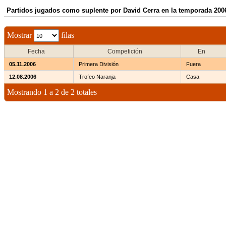
Partidos jugados como suplente por David Cerra en la temporada 200
Mostrar
filas
Fecha
Competición
En
05.11.2006
Primera División
Fuera
12.08.2006
Trofeo Naranja
Casa
Mostrando 1 a 2 de 2 totales