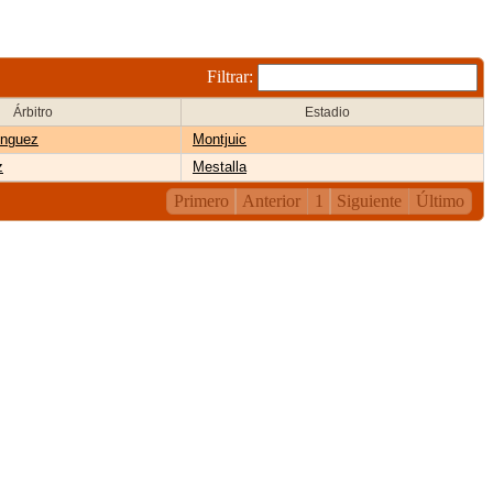
Filtrar:
Árbitro
Estadio
nguez
Montjuic
z
Mestalla
Primero
Anterior
1
Siguiente
Último