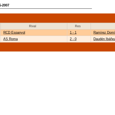
6-2007
Rival
Res
RCD Espanyol
1 - 1
Ramírez Domí
AS Roma
2 - 0
Daudén Ibáñe