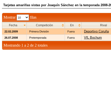
Tarjetas amarillas vistas por Joaquín Sánchez en la temporada 2008-2
Mostrar
filas
Fecha
Competición
En
Rival
Deportivo Coruña
22.02.2009
Primera División
Fuera
VfL Bochum
26.07.2008
Pretemporada
Fuera
Mostrando 1 a 2 de 2 totales