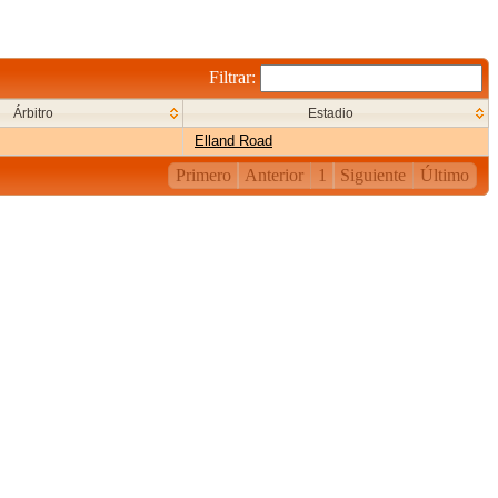
Filtrar:
Árbitro
Estadio
Elland Road
Primero
Anterior
1
Siguiente
Último