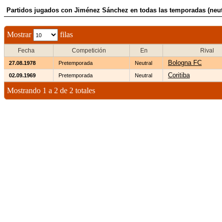
Partidos jugados con Jiménez Sánchez en todas las temporadas (neut
Mostrar
filas
Fecha
Competición
En
Rival
Bologna FC
27.08.1978
Pretemporada
Neutral
Coritiba
02.09.1969
Pretemporada
Neutral
Mostrando 1 a 2 de 2 totales