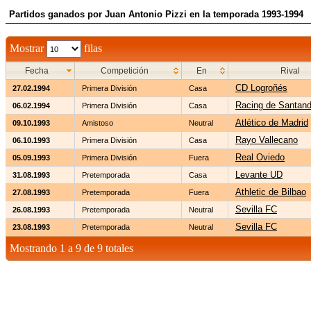
Partidos ganados por Juan Antonio Pizzi en la temporada 1993-1994
Mostrar
filas
Fecha
Competición
En
Rival
CD Logroñés
27.02.1994
Primera División
Casa
Racing de Santand
06.02.1994
Primera División
Casa
Atlético de Madrid
09.10.1993
Amistoso
Neutral
Rayo Vallecano
06.10.1993
Primera División
Casa
Real Oviedo
05.09.1993
Primera División
Fuera
Levante UD
31.08.1993
Pretemporada
Casa
Athletic de Bilbao
27.08.1993
Pretemporada
Fuera
Sevilla FC
26.08.1993
Pretemporada
Neutral
Sevilla FC
23.08.1993
Pretemporada
Neutral
Mostrando 1 a 9 de 9 totales