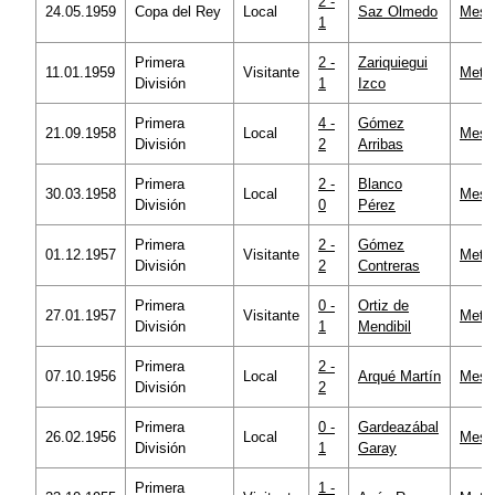
2 -
24.05.1959
Copa del Rey
Local
Saz Olmedo
Mesta
1
Primera
2 -
Zariquiegui
11.01.1959
Visitante
Metro
División
1
Izco
Primera
4 -
Gómez
21.09.1958
Local
Mesta
División
2
Arribas
Primera
2 -
Blanco
30.03.1958
Local
Mesta
División
0
Pérez
Primera
2 -
Gómez
01.12.1957
Visitante
Metro
División
2
Contreras
Primera
0 -
Ortiz de
27.01.1957
Visitante
Metro
División
1
Mendibil
Primera
2 -
07.10.1956
Local
Arqué Martín
Mesta
División
2
Primera
0 -
Gardeazábal
26.02.1956
Local
Mesta
División
1
Garay
Primera
1 -