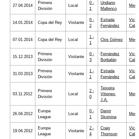
Primera
0 -
Undiano
27.04.2014
Local
Mesta
División
1
Mallenco
0 -
Estrada
Vicen
14.01.2014
Copa del Rey
Visitante
2
Fernández
Calde
1 -
07.01.2014
Copa del Rey
Local
Clos Gómez
Mesta
1
Primera
0 -
Fernández
Vicen
15.12.2013
Visitante
División
3
Borbalán
Calde
Primera
1 -
Estrada
Vicen
31.03.2013
Visitante
División
1
Fernández
Calde
Teixeira
Primera
2 -
03.11.2012
Local
Vitienes,
Mesta
División
0
J.A.
Europa
0 -
Damir
26.04.2012
Local
Mesta
League
1
Skomina
Europa
2 -
Craig
Vicen
19.04.2012
Visitante
League
4
Thomson
Calde