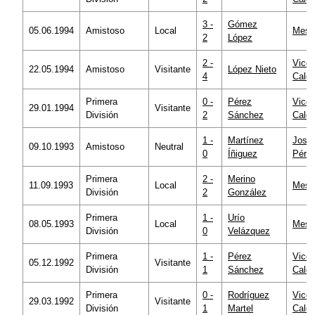
3 -
Gómez
05.06.1994
Amistoso
Local
Mesta
2
López
2 -
Vicen
22.05.1994
Amistoso
Visitante
López Nieto
4
Calde
Primera
0 -
Pérez
Vicen
29.01.1994
Visitante
División
2
Sánchez
Calde
1 -
Martínez
José
09.10.1993
Amistoso
Neutral
0
Íñiguez
Pére
Primera
2 -
Merino
11.09.1993
Local
Mesta
División
2
González
Primera
1 -
Urío
08.05.1993
Local
Mesta
División
0
Velázquez
Primera
1 -
Pérez
Vicen
05.12.1992
Visitante
División
1
Sánchez
Calde
Primera
0 -
Rodríguez
Vicen
29.03.1992
Visitante
División
1
Martel
Calde