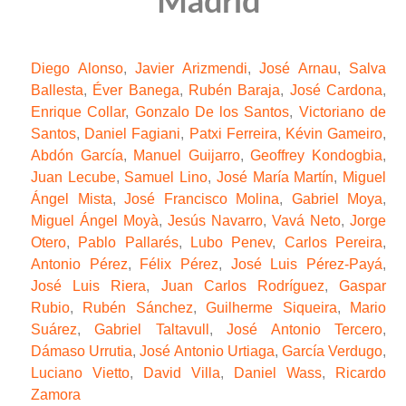
Madrid
Diego Alonso
,
Javier Arizmendi
,
José Arnau
,
Salva
Ballesta
,
Éver Banega
,
Rubén Baraja
,
José Cardona
,
Enrique Collar
,
Gonzalo De los Santos
,
Victoriano de
Santos
,
Daniel Fagiani
,
Patxi Ferreira
,
Kévin Gameiro
,
Abdón García
,
Manuel Guijarro
,
Geoffrey Kondogbia
,
Juan Lecube
,
Samuel Lino
,
José María Martín
,
Miguel
Ángel Mista
,
José Francisco Molina
,
Gabriel Moya
,
Miguel Ángel Moyà
,
Jesús Navarro
,
Vavá Neto
,
Jorge
Otero
,
Pablo Pallarés
,
Lubo Penev
,
Carlos Pereira
,
Antonio Pérez
,
Félix Pérez
,
José Luis Pérez-Payá
,
José Luis Riera
,
Juan Carlos Rodríguez
,
Gaspar
Rubio
,
Rubén Sánchez
,
Guilherme Siqueira
,
Mario
Suárez
,
Gabriel Taltavull
,
José Antonio Tercero
,
Dámaso Urrutia
,
José Antonio Urtiaga
,
García Verdugo
,
Luciano Vietto
,
David Villa
,
Daniel Wass
,
Ricardo
Zamora