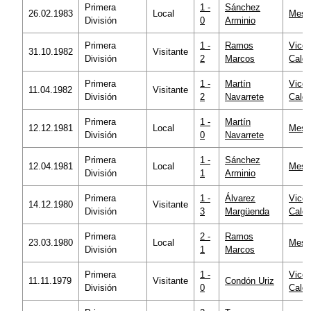
Primera
1 -
Sánchez
26.02.1983
Local
Mesta
División
0
Arminio
Primera
1 -
Ramos
Vicen
31.10.1982
Visitante
División
2
Marcos
Calde
Primera
1 -
Martín
Vicen
11.04.1982
Visitante
División
2
Navarrete
Calde
Primera
1 -
Martín
12.12.1981
Local
Mesta
División
0
Navarrete
Primera
1 -
Sánchez
12.04.1981
Local
Mesta
División
1
Arminio
Primera
1 -
Álvarez
Vicen
14.12.1980
Visitante
División
3
Margüenda
Calde
Primera
2 -
Ramos
23.03.1980
Local
Mesta
División
1
Marcos
Primera
1 -
Vicen
11.11.1979
Visitante
Condón Uriz
División
0
Calde