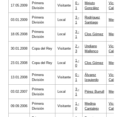
Primera
0 -
Mejuto
Vicen
17.05.2009
Visitante
División
1
González
Calde
Primera
3 -
Rodríguez
03.01.2009
Local
Mesta
División
1
Santiago
Primera
3 -
18.05.2008
Local
Clos Gómez
Mesta
División
1
2 -
Undiano
Vicen
30.01.2008
Copa del Rey
Visitante
3
Mallenco
Calde
1 -
23.01.2008
Copa del Rey
Local
Clos Gómez
Mesta
0
Primera
0 -
Álvarez
Vicen
13.01.2008
Visitante
División
1
Izquierdo
Calde
Primera
3 -
03.02.2007
Local
Pérez Burrull
Mesta
División
1
Primera
1 -
Medina
Vicen
09.09.2006
Visitante
División
0
Cantalejo
Calde