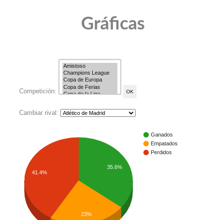
Gráficas
Competición:
Cambiar rival:
Ganados
Empatados
Perdidos
35.6%
41.4%
23%