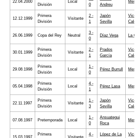
22.04.2000
Local
Mesta
División
0
Andreu
Primera
2 -
Japón
Vicen
12.12.1999
Visitante
División
1
Sevilla
Calde
3 -
26.06.1999
Copa del Rey
Neutral
Díaz Vega
La Ca
0
Primera
2 -
Prados
Vicen
30.01.1999
Visitante
División
1
García
Calde
Primera
1 -
29.08.1998
Local
Pérez Burrull
Mesta
División
0
Primera
4 -
05.04.1998
Local
Pérez Lasa
Mesta
División
1
Primera
1 -
Japón
Vicen
22.11.1997
Visitante
División
3
Sevilla
Calde
1 -
Ansuategui
07.08.1997
Pretemporada
Local
Mesta
0
Roca
Primera
4 -
López de La
Vicen
15.03.1997
Visitante