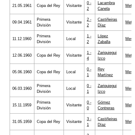
0 -
Lacambra
21.05.1961
Copa del Rey
Visitante
Metro
2
Canela
Primera
2 -
Castiñeiras
09.04.1961
Visitante
Metro
División
2
Díaz
Primera
1 -
López
11.12.1960
Local
Mesta
División
2
Zaballa
1 -
Zariquiegui
12.06.1960
Copa del Rey
Visitante
Metro
4
Izco
0 -
Rey
05.06.1960
Copa del Rey
Local
Mesta
1
Martínez
Primera
0 -
Zariquiegui
06.03.1960
Local
Mesta
División
1
Izco
Primera
0 -
Gómez
15.11.1959
Visitante
Metro
División
0
Contreras
3 -
Castiñeiras
31.05.1959
Copa del Rey
Visitante
Metro
1
Díaz