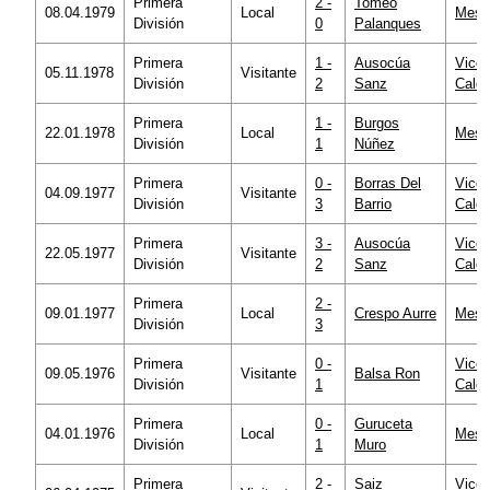
Primera
2 -
Tomeo
08.04.1979
Local
Mesta
División
0
Palanques
Primera
1 -
Ausocúa
Vicen
05.11.1978
Visitante
División
2
Sanz
Calde
Primera
1 -
Burgos
22.01.1978
Local
Mesta
División
1
Núñez
Primera
0 -
Borras Del
Vicen
04.09.1977
Visitante
División
3
Barrio
Calde
Primera
3 -
Ausocúa
Vicen
22.05.1977
Visitante
División
2
Sanz
Calde
Primera
2 -
09.01.1977
Local
Crespo Aurre
Mesta
División
3
Primera
0 -
Vicen
09.05.1976
Visitante
Balsa Ron
División
1
Calde
Primera
0 -
Guruceta
04.01.1976
Local
Mesta
División
1
Muro
Primera
2 -
Saiz
Vicen