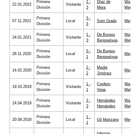
Primera
2 -
Díaz de
Wand
22.01.2022
Visitante
División
3
Mera
Metro
Primera
3 -
07.11.2021
Local
Soto Grado
Mesta
División
3
Primera
1 -
De Burgos
Wand
24.01.2021
Visitante
División
3
Bengoetxea
Metro
Primera
0 -
De Burgos
28.11.2020
Local
Mesta
División
1
Bengoetxea
Primera
2 -
Medié
14.02.2020
Local
Mesta
División
2
Jiménez
Primera
1 -
Cordero
Wand
19.10.2019
Visitante
División
1
Vega
Metro
Primera
2 -
Hernández
Wand
24.04.2019
Visitante
División
3
Hernández
Metro
Primera
1 -
20.08.2018
Local
Gil Manzano
Mesta
División
1
Iglesias