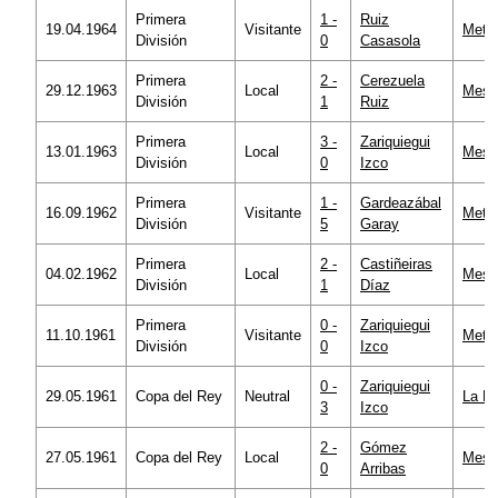
Primera
1 -
Ruiz
19.04.1964
Visitante
Metro
División
0
Casasola
Primera
2 -
Cerezuela
29.12.1963
Local
Mesta
División
1
Ruiz
Primera
3 -
Zariquiegui
13.01.1963
Local
Mesta
División
0
Izco
Primera
1 -
Gardeazábal
16.09.1962
Visitante
Metro
División
5
Garay
Primera
2 -
Castiñeiras
04.02.1962
Local
Mesta
División
1
Díaz
Primera
0 -
Zariquiegui
11.10.1961
Visitante
Metro
División
0
Izco
0 -
Zariquiegui
29.05.1961
Copa del Rey
Neutral
La R
3
Izco
2 -
Gómez
27.05.1961
Copa del Rey
Local
Mesta
0
Arribas