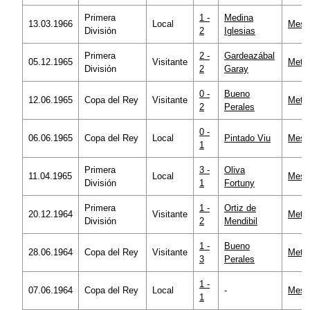
Primera
1 -
Medina
13.03.1966
Local
Mesta
División
2
Iglesias
Primera
2 -
Gardeazábal
05.12.1965
Visitante
Metro
División
2
Garay
0 -
Bueno
12.06.1965
Copa del Rey
Visitante
Metro
2
Perales
0 -
06.06.1965
Copa del Rey
Local
Pintado Viu
Mesta
1
Primera
3 -
Oliva
11.04.1965
Local
Mesta
División
1
Fortuny
Primera
1 -
Ortiz de
20.12.1964
Visitante
Metro
División
2
Mendibil
1 -
Bueno
28.06.1964
Copa del Rey
Visitante
Metro
3
Perales
1 -
07.06.1964
Copa del Rey
Local
-
Mesta
1