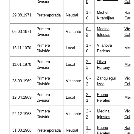
División
0
Calde
1 -
Michel
Ramó
29.08.1971
Pretemporada
Neutral
0
Kitabdjian
Carr
Primera
0 -
Medina
Vicen
06.03.1971
Visitante
División
3
Iglesias
Calde
Primera
1 -
Vilanova
15.11.1970
Local
Mesta
División
0
Pericas
Primera
2 -
Oliva
11.01.1970
Local
Mesta
División
3
Fortuny
Primera
0 -
Zariquiegui
Vicen
28.09.1969
Visitante
División
2
Izco
Calde
Primera
2 -
Bueno
12.04.1969
Local
Mesta
División
1
Perales
Primera
2 -
Medina
Vicen
22.12.1968
Visitante
División
2
Iglesias
Calde
1 -
Bueno
Ramó
31.08.1968
Pretemporada
Neutral
3
Perales
Carr