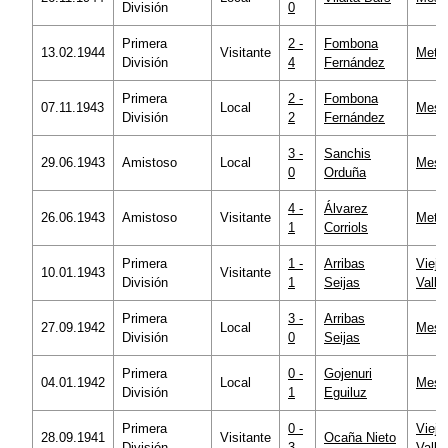
División
0
Primera
2 -
Fombona
13.02.1944
Visitante
Metro
División
4
Fernández
Primera
2 -
Fombona
07.11.1943
Local
Mesta
División
2
Fernández
3 -
Sanchis
29.06.1943
Amistoso
Local
Mesta
0
Orduña
4 -
Álvarez
26.06.1943
Amistoso
Visitante
Metro
1
Corriols
Primera
1 -
Arribas
Viejo
10.01.1943
Visitante
División
1
Seijas
Valle
Primera
3 -
Arribas
27.09.1942
Local
Mesta
División
0
Seijas
Primera
0 -
Gojenuri
04.01.1942
Local
Mesta
División
1
Eguiluz
Primera
0 -
Viejo
28.09.1941
Visitante
Ocaña Nieto
División
3
Valle