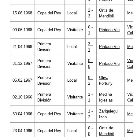
2 -
Ortiz de
15.06.1968
Copa del Rey
Local
Mesta
3
Mendibil
0 -
Vicen
09.06.1968
Copa del Rey
Visitante
Pintado Viu
1
Calde
Primera
3 -
21.04.1968
Local
Pintado Viu
Mesta
División
1
Primera
0 -
Vicen
31.12.1967
Visitante
Pintado Viu
División
0
Calde
Primera
0 -
Oliva
05.02.1967
Local
Mesta
División
2
Fortuny
Primera
1 -
Medina
Vicen
02.10.1966
Visitante
División
1
Iglesias
Calde
1 -
Zariquiegui
30.04.1966
Copa del Rey
Visitante
Metro
2
Izco
0 -
Ortiz de
23.04.1966
Copa del Rey
Local
Mesta
0
Mendibil