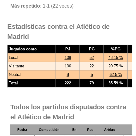
Más repetido:
1-1 (22 veces)
Estadísticas contra el Atlético de
Madrid
Jugados como
PJ
PG
%PG
Local
108
52
48.15 %
Visitante
106
22
20.75 %
Neutral
8
5
62.5 %
Total
222
79
35.59 %
Todos los partidos disputados contra
el Atlético de Madrid
Fecha
Competición
En
Res
Arbitro
Es