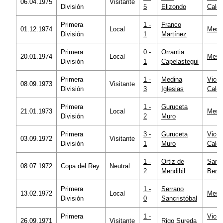
06.04.1975
Visitante
División
5
Elizondo
Calde
Primera
1 -
Franco
01.12.1974
Local
Mesta
División
1
Martínez
Primera
0 -
Orrantia
20.01.1974
Local
Mesta
División
1
Capelastegui
Primera
1 -
Medina
Vicen
08.09.1973
Visitante
División
3
Iglesias
Calde
Primera
1 -
Guruceta
21.01.1973
Local
Mesta
División
2
Muro
Primera
3 -
Guruceta
Vicen
03.09.1972
Visitante
División
1
Muro
Calde
1 -
Ortiz de
Santi
08.07.1972
Copa del Rey
Neutral
2
Mendibil
Bern
Primera
1 -
Serrano
13.02.1972
Local
Mesta
División
0
Sancristóbal
Primera
1 -
Vicen
26.09.1971
Visitante
Rigo Sureda