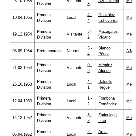
23.10.1955
Visitante
Azón Roma
Metro
División
3
Primera
4 -
González
10.04.1955
Local
Mesta
División
4
Echeverría
Primera
3 -
Mazagatos
19.12.1954
Visitante
Metro
División
2
Vicario
5 -
Blanco
05.09.1954
Pretemporada
Neutral
A Mal
4
Pérez
Primera
0 -
Méndez
21.02.1954
Visitante
Metro
División
3
Alonso
Primera
4 -
Balcells
25.10.1953
Local
Mesta
División
1
Regué
Primera
1 -
Fombona
12.04.1953
Local
Mesta
División
2
Fernández
Primera
3 -
Zariquiegui
14.12.1952
Visitante
Metro
División
3
Izco
Primera
3 -
Arnal
06.04.1952
Local
Mesta