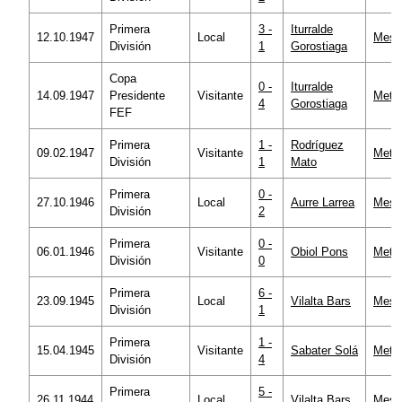
Primera
3 -
Iturralde
12.10.1947
Local
Mesta
División
1
Gorostiaga
Copa
0 -
Iturralde
14.09.1947
Presidente
Visitante
Metro
4
Gorostiaga
FEF
Primera
1 -
Rodríguez
09.02.1947
Visitante
Metro
División
1
Mato
Primera
0 -
27.10.1946
Local
Aurre Larrea
Mesta
División
2
Primera
0 -
06.01.1946
Visitante
Obiol Pons
Metro
División
0
Primera
6 -
23.09.1945
Local
Vilalta Bars
Mesta
División
1
Primera
1 -
15.04.1945
Visitante
Sabater Solá
Metro
División
4
Primera
5 -
26.11.1944
Local
Vilalta Bars
Mesta