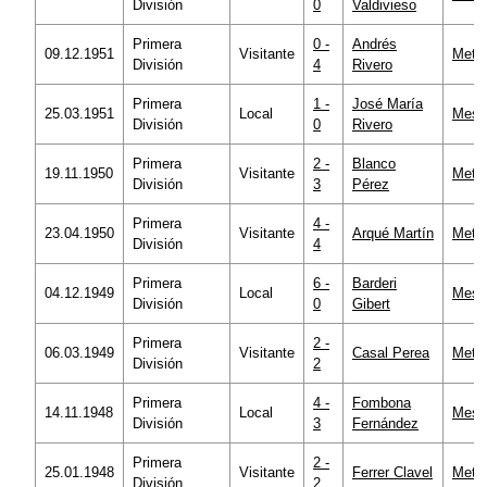
División
0
Valdivieso
Primera
0 -
Andrés
09.12.1951
Visitante
Metro
División
4
Rivero
Primera
1 -
José María
25.03.1951
Local
Mesta
División
0
Rivero
Primera
2 -
Blanco
19.11.1950
Visitante
Metro
División
3
Pérez
Primera
4 -
23.04.1950
Visitante
Arqué Martín
Metro
División
4
Primera
6 -
Barderi
04.12.1949
Local
Mesta
División
0
Gibert
Primera
2 -
06.03.1949
Visitante
Casal Perea
Metro
División
2
Primera
4 -
Fombona
14.11.1948
Local
Mesta
División
3
Fernández
Primera
2 -
25.01.1948
Visitante
Ferrer Clavel
Metro
División
2