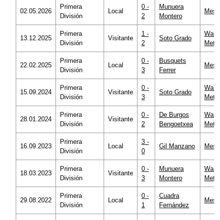
Primera
0 -
Munuera
02.05.2026
Local
Mesta
División
2
Montero
Primera
1 -
Wand
13.12.2025
Visitante
Soto Grado
División
2
Metro
Primera
0 -
Busquets
22.02.2025
Local
Mesta
División
3
Ferrer
Primera
0 -
Wand
15.09.2024
Visitante
Soto Grado
División
3
Metro
Primera
0 -
De Burgos
Wand
28.01.2024
Visitante
División
2
Bengoetxea
Metro
Primera
3 -
16.09.2023
Local
Gil Manzano
Mesta
División
0
Primera
0 -
Munuera
Wand
18.03.2023
Visitante
División
3
Montero
Metro
Primera
0 -
Cuadra
29.08.2022
Local
Mesta
División
1
Fernández