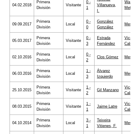
Primera
0 -
Wand
04.02.2018
Visitante
Villanueva,
División
1
Metro
I.
Primera
0 -
González
09.09.2017
Local
Mesta
División
0
González
Primera
0 -
Estrada
Vicen
05.03.2017
Visitante
División
3
Fernández
Calde
Primera
0 -
02.10.2016
Local
Clos Gómez
Mesta
División
2
Primera
1 -
Álvarez
06.03.2016
Local
Mesta
División
3
Izquierdo
Primera
1 -
Vicen
25.10.2015
Visitante
Gil Manzano
División
2
Calde
Primera
1 -
Vicen
08.03.2015
Visitante
Jaime Latre
División
1
Calde
Primera
3 -
Teixeira
04.10.2014
Local
Mesta
División
1
Vitienes, F.