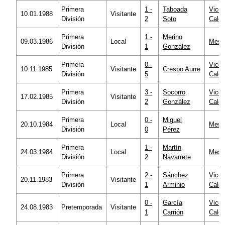
Primera
1 -
Taboada
Vicen
10.01.1988
Visitante
División
2
Soto
Calde
Primera
1 -
Merino
09.03.1986
Local
Mesta
División
1
González
Primera
0 -
Vicen
10.11.1985
Visitante
Crespo Aurre
División
5
Calde
Primera
3 -
Socorro
Vicen
17.02.1985
Visitante
División
2
González
Calde
Primera
0 -
Miguel
20.10.1984
Local
Mesta
División
0
Pérez
Primera
1 -
Martín
24.03.1984
Local
Mesta
División
2
Navarrete
Primera
2 -
Sánchez
Vicen
20.11.1983
Visitante
División
1
Arminio
Calde
0 -
García
Vicen
24.08.1983
Pretemporada
Visitante
1
Carrión
Calde