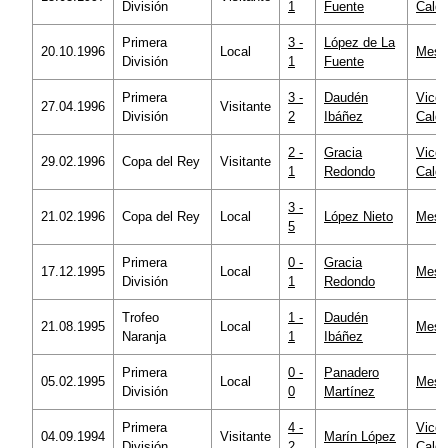
División
1
Fuente
Calde
Primera
3 -
López de La
20.10.1996
Local
Mesta
División
1
Fuente
Primera
3 -
Daudén
Vicen
27.04.1996
Visitante
División
2
Ibáñez
Calde
2 -
Gracia
Vicen
29.02.1996
Copa del Rey
Visitante
1
Redondo
Calde
3 -
21.02.1996
Copa del Rey
Local
López Nieto
Mesta
5
Primera
0 -
Gracia
17.12.1995
Local
Mesta
División
1
Redondo
Trofeo
1 -
Daudén
21.08.1995
Local
Mesta
Naranja
1
Ibáñez
Primera
0 -
Panadero
05.02.1995
Local
Mesta
División
0
Martínez
Primera
4 -
Vicen
04.09.1994
Visitante
Marín López
División
2
Calde