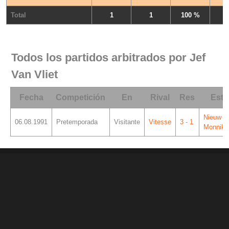
Total
1
1
100 %
Todos los partidos arbitrados por Jef
Van Vliet
Fecha
Competición
En
Rival
Res
Esta
Nieuw
06.08.1991
Pretemporada
Visitante
Vitesse
3 - 1
Monnike
© 1998 - 2026 Ciberche.net