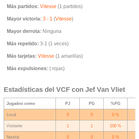
Más partidos:
Vitesse
(1 partidos)
Mayor victoria:
3 - 1
(
Vitesse
)
Mayor derrota:
Ninguna
Más repetido:
3-1 (1 veces)
Más tarjetas:
Vitesse
(1 amarillas)
Más expulsiones:
( rojas)
Estadísticas del VCF con Jef Van Vliet
Jugados como
PJ
PG
%PG
Local
0
0
0 %
Visitante
1
1
100 %
Neutral
0
0
0 %