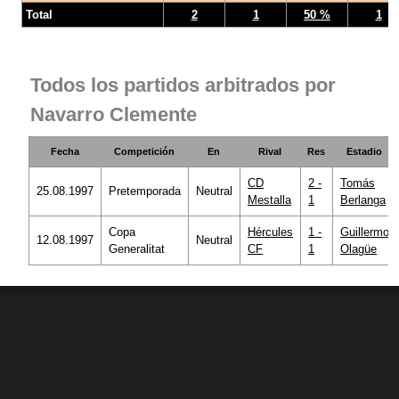
Total
2
1
50 %
1
Todos los partidos arbitrados por
Navarro Clemente
Fecha
Competición
En
Rival
Res
Estadio
CD
2 -
Tomás
25.08.1997
Pretemporada
Neutral
Mestalla
1
Berlanga
Copa
Hércules
1 -
Guillermo
12.08.1997
Neutral
Generalitat
CF
1
Olagüe
© 1998 - 2026 Ciberche.net