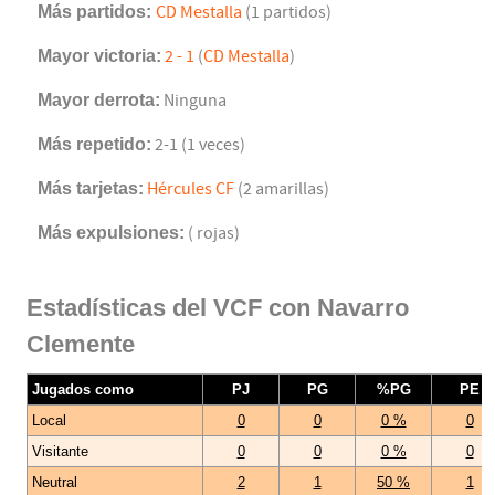
Más partidos:
CD Mestalla
(1 partidos)
Mayor victoria:
2 - 1
(
CD Mestalla
)
Mayor derrota:
Ninguna
Más repetido:
2-1 (1 veces)
Más tarjetas:
Hércules CF
(2 amarillas)
Más expulsiones:
( rojas)
Estadísticas del VCF con Navarro
Clemente
Jugados como
PJ
PG
%PG
PE
Local
0
0
0 %
0
Visitante
0
0
0 %
0
Neutral
2
1
50 %
1