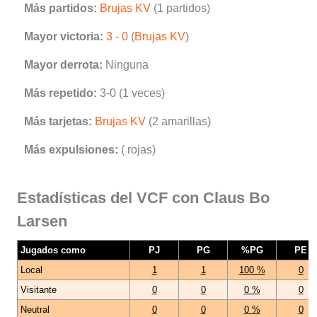
Más partidos:
Brujas KV
(1 partidos)
Mayor victoria:
3 - 0
(
Brujas KV
)
Mayor derrota:
Ninguna
Más repetido:
3-0 (1 veces)
Más tarjetas:
Brujas KV
(2 amarillas)
Más expulsiones:
( rojas)
Estadísticas del VCF con Claus Bo
Larsen
Jugados como
PJ
PG
%PG
PE
Local
1
1
100 %
0
Visitante
0
0
0 %
0
Neutral
0
0
0 %
0