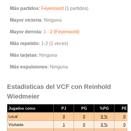
Más partidos:
Feyenoord
(1 partidos)
Mayor victoria:
Ninguna
Mayor derrota:
1 - 2
(
Feyenoord
)
Más repetido:
1-2 (1 veces)
Más tarjetas:
Ninguna
Más expulsiones:
Ninguna
Estadísticas del VCF con Reinhold
Wiedmeier
Jugados como
PJ
PG
%PG
PE
Local
0
0
0 %
0
Visitante
1
0
0 %
0