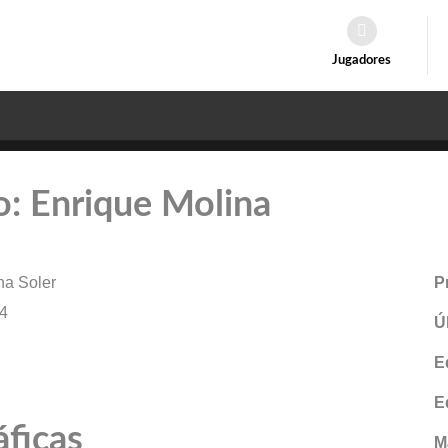
Jugadores
ro: Enrique Molina
na Soler
P
4
Ú
E
E
áficas
M