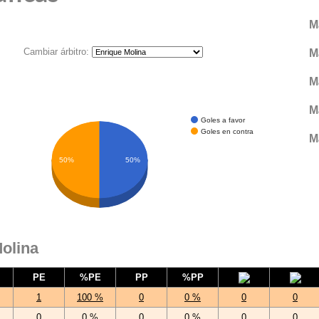
M
Cambiar árbitro:
M
M
M
Goles a favor
Goles en contra
M
50%
50%
Molina
PE
%PE
PP
%PP
1
100 %
0
0 %
0
0
0
0 %
0
0 %
0
0