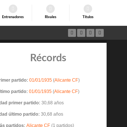
Entrenadores
Rivales
Títulos
Récords
rimer partido:
01/01/1935
(
Alicante CF
)
ltimo partido:
01/01/1935
(
Alicante CF
)
dad primer partido:
30,68 años
dad último partido:
30,68 años
ás partidos:
Alicante CF
(1 partidos)