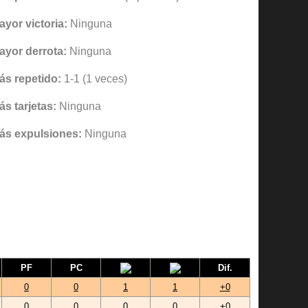
ayor victoria:
Ninguna
ayor derrota:
Ninguna
ás repetido:
1-1 (1 veces)
ás tarjetas:
Ninguna
ás expulsiones:
Ninguna
PF
PC
Dif.
0
0
1
1
+0
0
0
0
0
+0