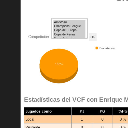
Competición:
Empatados
100%
Estadísticas del VCF con Enrique 
Jugados como
PJ
PG
%PG
Local
1
0
0 %
Visitante
0
0
0 %