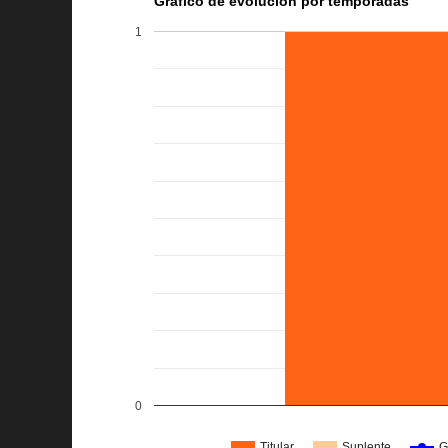
Grafico de evolucion por temporadas
1
0
Titular
Suplente
G