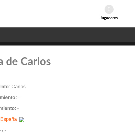
Jugadores
a de Carlos
eto:
Carlos
miento:
-
miento
: -
:
España
- / -