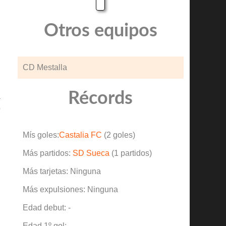
Otros equipos
CD Mestalla
Récords
a
o
Mís goles:
Castalia FC
(2 goles)
Más partidos:
SD Sueca
(1 partidos)
Más tarjetas: Ninguna
Más expulsiones: Ninguna
Edad debut: -
Edad 1º gol: -