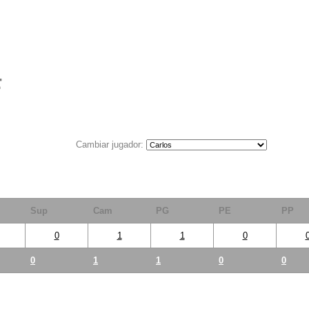
F
Cambiar jugador:
Sup
Cam
PG
PE
PP
0
1
1
0
0
1
1
0
0