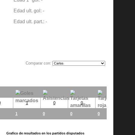
Edad ult. gol: -
Edad ult. part.: -
Comparar con:
0
1
0
0
0
1
0
0
0
Grafico de resultados en los partidos disputados