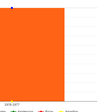
1976-1977
oles
Asistencias
Rojas
Amarillas