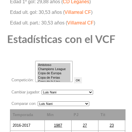
Edad 1º gol: 29,88 años (
CD Leganés
)
Edad ult. gol: 30,53 años (
Villarreal CF
)
Edad ult. part.: 30,53 años (
Villarreal CF
)
Estadísticas con el VCF
Competición:
Cambiar jugador:
Comparar con:
Temporada
Min
PJ
Tit
S
2016-2017
1987
27
23