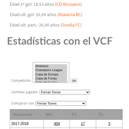
Edad 1º gol: 18,53 años (
CD Alcoyano
)
Edad ult. gol: 20,04 años (
Atalanta BC
)
Edad ult. part.: 20,40 años (
Sevilla FC
)
Estadísticas con el VCF
Competición:
Cambiar jugador:
Comparar con:
Temporada
Min
PJ
Tit
S
2017-2018
404
17
3