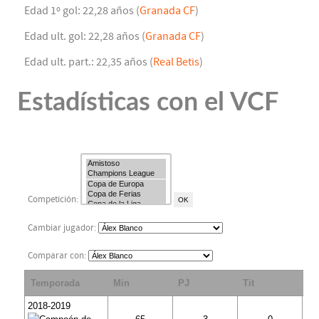
Edad 1º gol: 22,28 años (
Granada CF
)
Edad ult. gol: 22,28 años (
Granada CF
)
Edad ult. part.: 22,35 años (
Real Betis
)
Estadísticas con el VCF
Competición:
Cambiar jugador:
Comparar con:
Temporada
Min
PJ
Tit
S
2018-2019