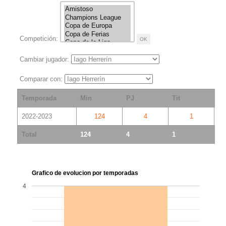
Competición:
Cambiar jugador:
Comparar con:
Temporada
Min
PJ
Tit
S
2022-2023
124
4
1
Total
124
4
1
3
Grafico de evolucion por temporadas
4