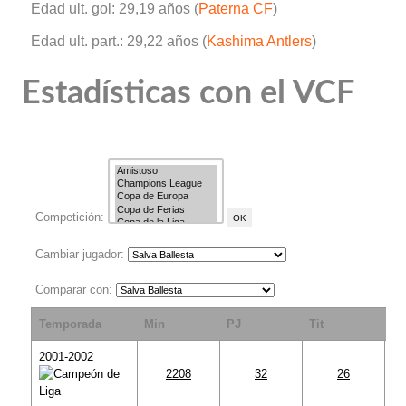
Edad ult. gol: 29,19 años (
Paterna CF
)
Edad ult. part.: 29,22 años (
Kashima Antlers
)
Estadísticas con el VCF
Competición:
Cambiar jugador:
Comparar con:
Temporada
Min
PJ
Tit
S
2001-2002
2208
32
26