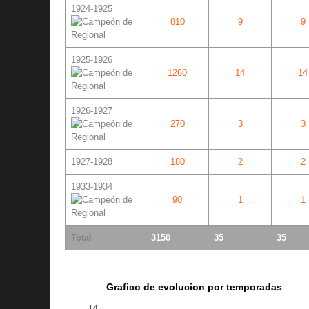
1924-1925
810
9
9
1925-1926
1260
14
14
1926-1927
270
3
3
1927-1928
180
2
2
1933-1934
90
1
1
Total
3150
35
35
Grafico de evolucion por temporadas
14