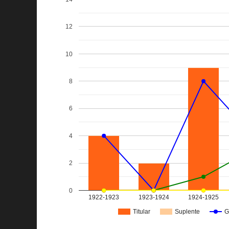
12
10
8
6
4
2
0
1922-1923
1923-1924
1924-1925
Titular
Suplente
G