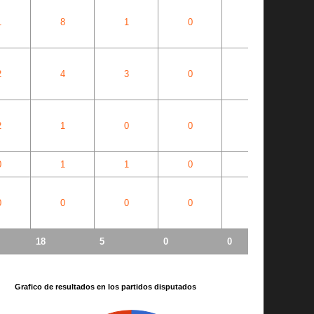
1
8
1
0
0
2
4
3
0
0
2
1
0
0
0
0
1
1
0
0
0
0
0
0
0
18
5
0
0
Grafico de resultados en los partidos disputados