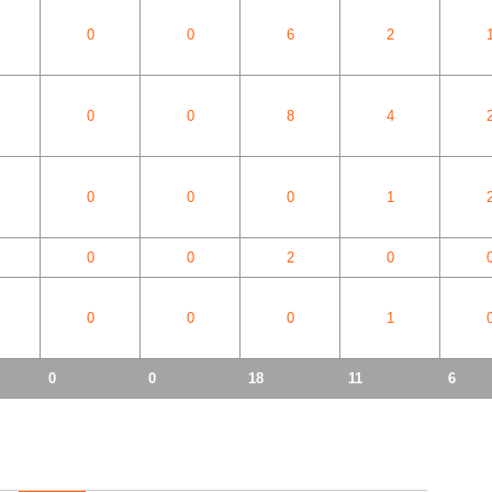
0
0
6
2
0
0
8
4
0
0
0
1
0
0
2
0
0
0
0
1
0
0
18
11
6