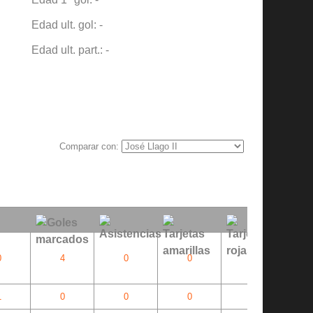
Edad ult. gol: -
Edad ult. part.: -
Comparar con:
0
4
0
0
0
1
0
0
0
0