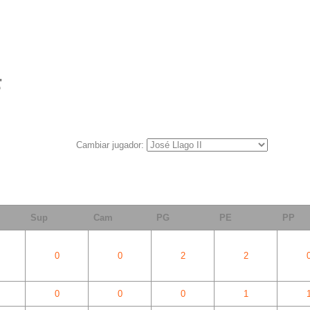
F
Cambiar jugador:
Sup
Cam
PG
PE
PP
0
0
2
2
0
0
0
1