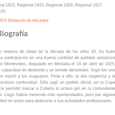
nal 1923, Regional 1925, Regional 1926, Regional 1927,
(5)
1923
(
Natación de Alicante
)
Biografía
po reserva de mitad de la década de los años 20. Su bue
su participación en una buena cantidad de partidos amistoso
e Montevideo, disputado en Mestalla el 19 de abril de 1925
d, capacidad de desborde y un remate demoledor. Suyo fue un
le marcó a los uruguayos. Pese a ello, la alta exigencia y l
cesiva continuidad. Sólo jugó un partido oficial, en la Cop
 le permitió marcar a Cubells el octavo gol en la contundent
e, Llago habría merecido más oportunidades, pero por algun
útbol en activo para dedicarse a sus actividades profesionales.