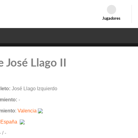
Jugadores
e José Llago II
eto:
José Llago Izquierdo
miento:
-
miento
:
Valencia
:
España
- / -