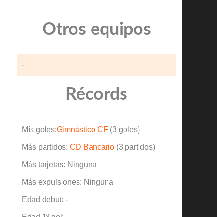
Otros equipos
-
Récords
n
s
,
Mís goles:
Gimnástico CF
(3 goles)
o
a
Más partidos:
CD Bancario
(3 partidos)
a
Más tarjetas: Ninguna
e
a
Más expulsiones: Ninguna
Edad debut: -
Edad 1º gol: -