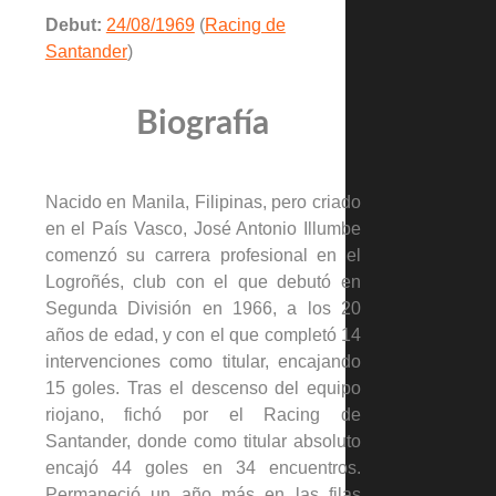
Debut:
24/08/1969
(
Racing de
Santander
)
Biografía
Nacido en Manila, Filipinas, pero criado
en el País Vasco, José Antonio Illumbe
comenzó su carrera profesional en el
Logroñés, club con el que debutó en
Segunda División en 1966, a los 20
años de edad, y con el que completó 14
intervenciones como titular, encajando
15 goles. Tras el descenso del equipo
riojano, fichó por el Racing de
Santander, donde como titular absoluto
encajó 44 goles en 34 encuentros.
Permaneció un año más en las filas