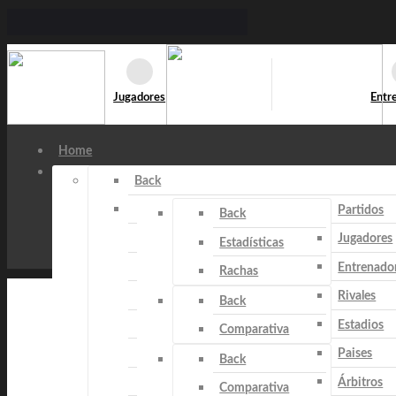
Jugadores
Entr
Home
Back
Partidos
Back
Jugadores
Estadísticas
Entrenado
Rachas
Rivales
Back
Estadios
Comparativa
Paises
Back
Árbitros
Comparativa