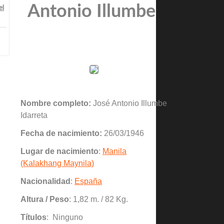
Antonio Illumbe
el
Nombre completo:
José Antonio Illumbe
Idarreta
Fecha de nacimiento:
26/03/1946
Lugar de nacimiento
:
Manila
(Kalakhang Maynila)
Nacionalidad
:
España
Altura / Peso
: 1,82 m. / 82 Kg.
Títulos
: Ninguno