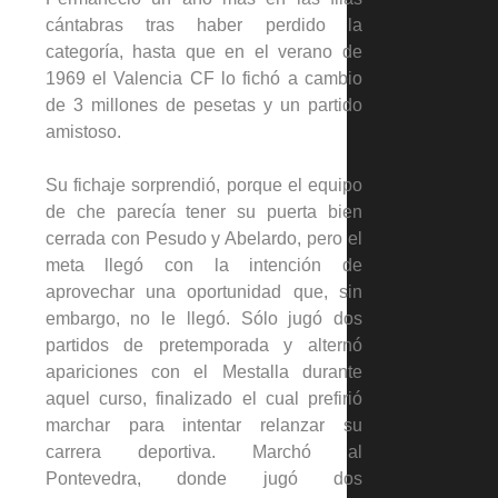
cántabras tras haber perdido la
categoría, hasta que en el verano de
1969 el Valencia CF lo fichó a cambio
de 3 millones de pesetas y un partido
amistoso.
Su fichaje sorprendió, porque el equipo
de che parecía tener su puerta bien
cerrada con Pesudo y Abelardo, pero el
meta llegó con la intención de
aprovechar una oportunidad que, sin
embargo, no le llegó. Sólo jugó dos
partidos de pretemporada y alternó
apariciones con el Mestalla durante
aquel curso, finalizado el cual prefirió
marchar para intentar relanzar su
carrera deportiva. Marchó al
Pontevedra, donde jugó dos