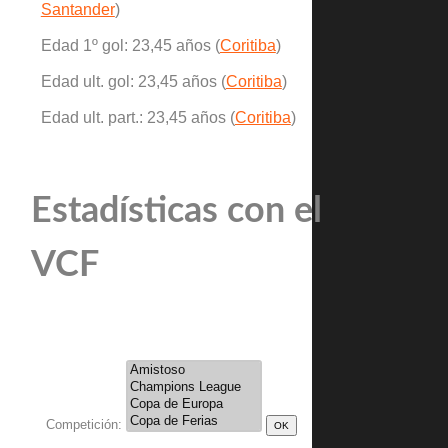
Santander
)
Edad 1º gol: 23,45 años (
Coritiba
)
Edad ult. gol: 23,45 años (
Coritiba
)
Edad ult. part.: 23,45 años (
Coritiba
)
Estadísticas con el
VCF
Competición: