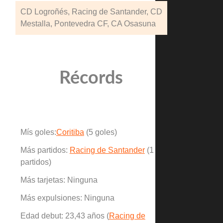
CD Logroñés, Racing de Santander, CD
Mestalla, Pontevedra CF, CA Osasuna
Récords
Mís goles:
Coritiba
(5 goles)
Más partidos:
Racing de Santander
(1
partidos)
Más tarjetas: Ninguna
Más expulsiones: Ninguna
Edad debut: 23,43 años (
Racing de