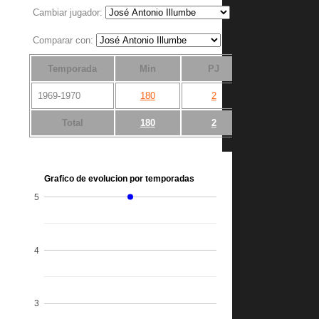
Cambiar jugador:
Comparar con:
Temporada
Min
PJ
Tit
1969-1970
180
2
2
Total
180
2
2
Grafico de evolucion por temporadas
5
4
3