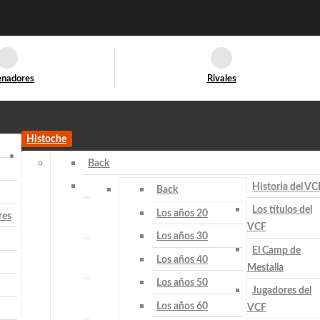
enadores
Rivales
Histoche
Back
Historia del VC
Back
Los títulos del
Los años 20
res
VCF
Los años 30
El Camp de
Los años 40
Mestalla
Los años 50
Jugadores del
Los años 60
VCF