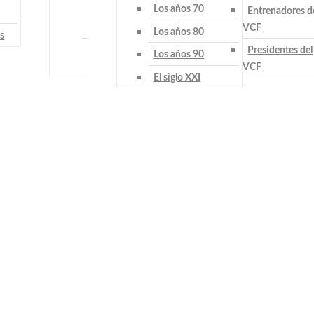
Los años 70
Entrenadores d
VCF
Los años 80
s
Presidentes del
Los años 90
VCF
El siglo XXI