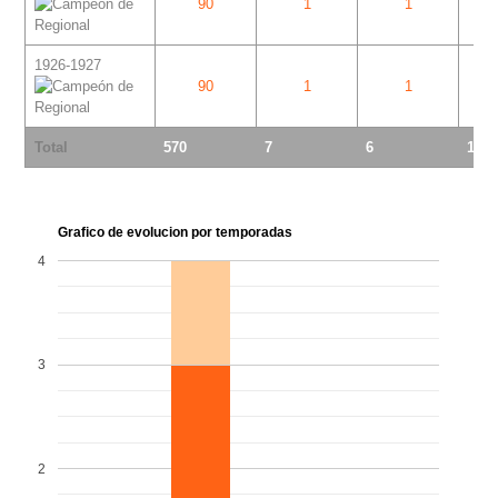
90
1
1
1926-1927
90
1
1
Total
570
7
6
1
Grafico de evolucion por temporadas
4
3
2