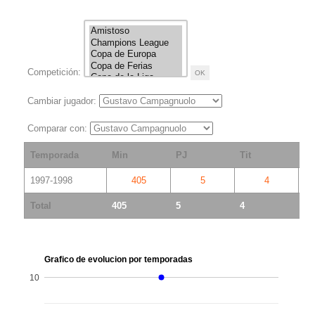
Competición:
Cambiar jugador:
Comparar con:
Temporada
Min
PJ
Tit
S
1997-1998
405
5
4
Total
405
5
4
1
Grafico de evolucion por temporadas
10