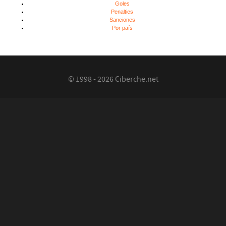
Goles
Penalties
Sanciones
Por país
© 1998 - 2026 Ciberche.net