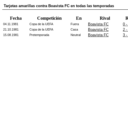
Tarjetas amarillas contra Boavista FC en todas las temporadas
Fecha
Competición
En
Rival
R
Boavista FC
0 -
04.11.1981
Copa de la UEFA
Fuera
Boavista FC
2 -
21.10.1981
Copa de la UEFA
Casa
Boavista FC
3 -
15.08.1981
Pretemporada
Neutral