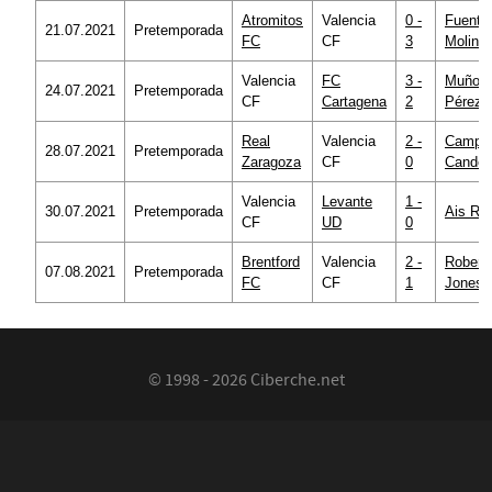
Atromitos
Valencia
0 -
Fuente
21.07.2021
Pretemporada
FC
CF
3
Molina
Valencia
FC
3 -
Muñoz
24.07.2021
Pretemporada
CF
Cartagena
2
Pérez
Real
Valencia
2 -
Campo
28.07.2021
Pretemporada
Zaragoza
CF
0
Candel
Valencia
Levante
1 -
30.07.2021
Pretemporada
Ais Rei
CF
UD
0
Brentford
Valencia
2 -
Robert
07.08.2021
Pretemporada
FC
CF
1
Jones
© 1998 - 2026 Ciberche.net