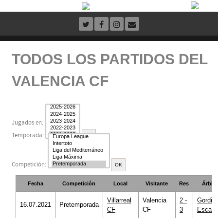
TODOS LOS PARTIDOS DEL
VALENCIA CF
Jugados en:
Temporada:
Competición:
Fecha
Competición
Local
Visitante
Res
Árbitr
Villarreal
Valencia
2 -
Gordill
16.07.2021
Pretemporada
CF
CF
3
Escami