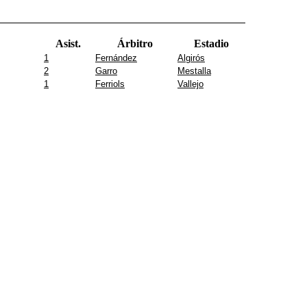
Asist.
Árbitro
Estadio
1
Fernández
Algirós
2
Garro
Mestalla
1
Ferriols
Vallejo