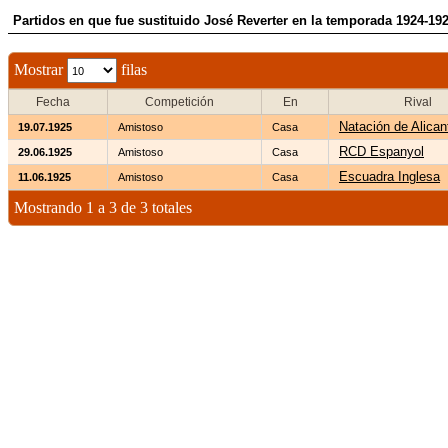
Partidos en que fue sustituido José Reverter en la temporada 1924-19
Mostrar
filas
Fecha
Competición
En
Rival
Natación de Alican
19.07.1925
Amistoso
Casa
RCD Espanyol
29.06.1925
Amistoso
Casa
Escuadra Inglesa
11.06.1925
Amistoso
Casa
Mostrando 1 a 3 de 3 totales