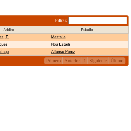
Filtrar:
Árbitro
Estadio
es, F.
Mestalla
quez
Nou Estadi
tiago
Alfonso Pérez
Primero
Anterior
1
Siguiente
Último