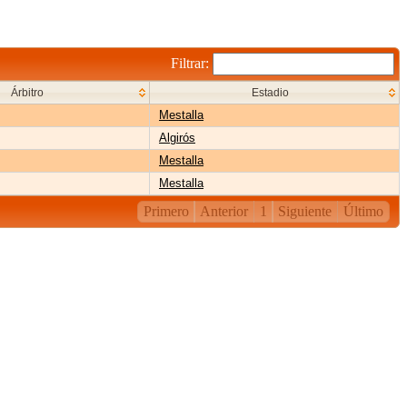
Filtrar:
Árbitro
Estadio
Mestalla
Algirós
Mestalla
Mestalla
Primero
Anterior
1
Siguiente
Último