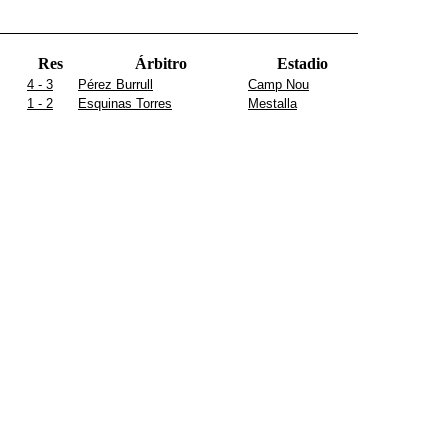
Res
Árbitro
Estadio
4 - 3
Pérez Burrull
Camp Nou
1 - 2
Esquinas Torres
Mestalla