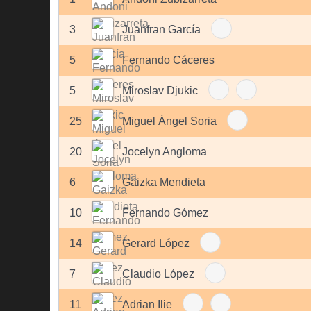
3
Juanfran García
5
Fernando Cáceres
5
Miroslav Djukic
25
Miguel Ángel Soria
20
Jocelyn Angloma
6
Gaizka Mendieta
10
Fernando Gómez
14
Gerard López
7
Claudio López
11
Adrian Ilie