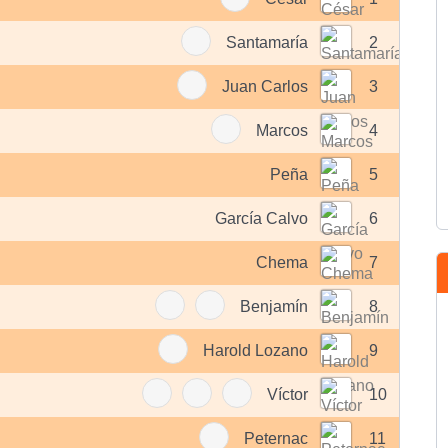
Santamaría
2
Juan Carlos
3
Marcos
4
Peña
5
García Calvo
6
Chema
7
Benjamín
8
Harold Lozano
9
Víctor
10
Peternac
11