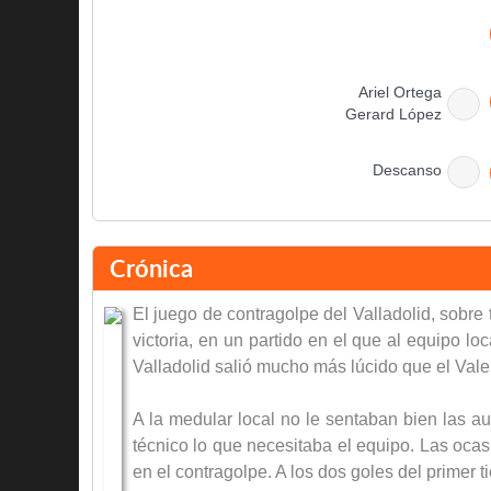
Ariel Ortega
Gerard López
Descanso
Miroslav Djukic
Crónica
Miguel Ángel Soria
El juego de contragolpe del Valladolid, sobre 
victoria, en un partido en el que al equipo lo
Valladolid salió mucho más lúcido que el Valen
Claudio López
A la medular local no le sentaban bien las 
Adrian Ilie
técnico lo que necesitaba el equipo. Las ocas
en el contragolpe. A los dos goles del primer