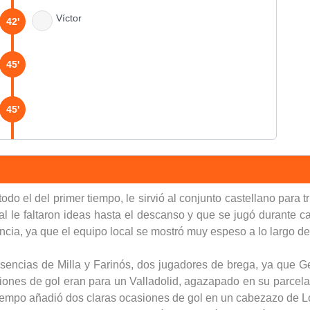
Víctor
42'
45'
45'
45'
46'
todo el del primer tiempo, le sirvió al conjunto castellano para 
cal le faltaron ideas hasta el descanso y que se jugó durante c
cia, ya que el equipo local se mostró muy espeso a lo largo de 
50'
ausencias de Milla y Farinós, dos jugadores de brega, ya que
iones de gol eran para un Valladolid, agazapado en su parcela 
54'
 tiempo añadió dos claras ocasiones de gol en un cabezazo de L