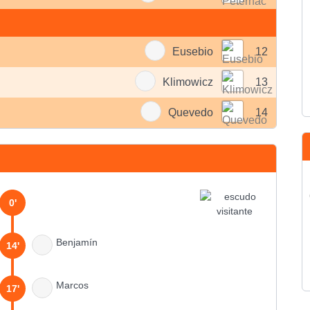
Eusebio
12
Klimowicz
13
Quevedo
14
0'
Benjamín
14'
Marcos
17'