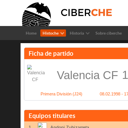
Home
Histoche
Historia
Sobre ciberche
Ficha de partido
1
Valencia CF
Primera División (J24)
08.02.1998 - 1
Equipos titulares
1
Andoni Zubizarreta