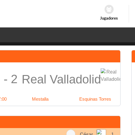
Jugadores
 - 2
Real Valladolid
7:00
Mestalla
Esquinas Torres
César
1