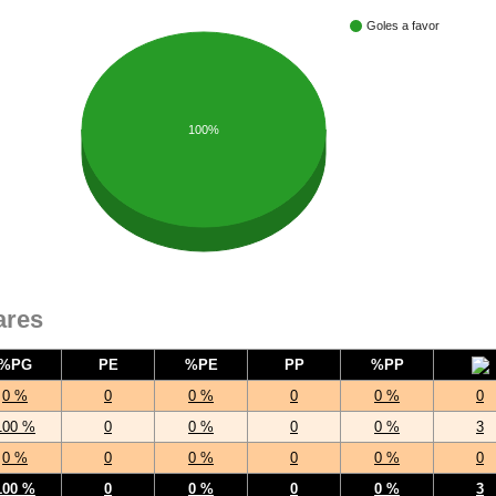
Goles a favor
100%
ares
%PG
PE
%PE
PP
%PP
0 %
0
0 %
0
0 %
0
100 %
0
0 %
0
0 %
3
0 %
0
0 %
0
0 %
0
100 %
0
0 %
0
0 %
3