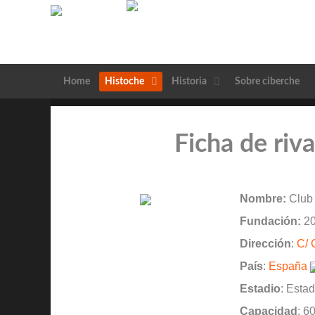
Home
Histoche
Historia
Sobre ciberche
Ficha de riva
Nombre:
Club 
Fundación:
20
Dirección
:
C/ 
País
:
España
Estadio
: Esta
Capacidad
: 6