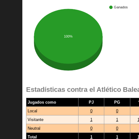
Ganados
100%
Estadísticas contra el Atlético Bale
Jugados como
PJ
PG
Local
0
0
Visitante
1
1
Neutral
0
0
Total
1
1