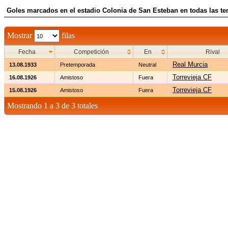
Goles marcados en el estadio Colonia de San Esteban en todas las t
Mostrar
filas
Fecha
Competición
En
Rival
Real Murcia
13.08.1933
Pretemporada
Neutral
Torrevieja CF
16.08.1926
Amistoso
Fuera
Torrevieja CF
15.08.1926
Amistoso
Fuera
Mostrando 1 a 3 de 3 totales