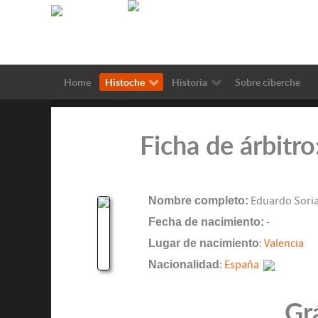
Home
Histoche
Historia
Sobre ciberche
Ficha de árbitr
Nombre completo:
Eduardo Soria
Fecha de nacimiento:
-
Lugar de nacimiento
:
Valencia
Nacionalidad
:
España
Gr