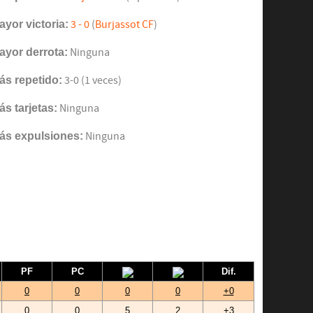
ayor victoria:
3 - 0
(
Burjassot CF
)
ayor derrota:
Ninguna
ás repetido:
3-0 (1 veces)
ás tarjetas:
Ninguna
ás expulsiones:
Ninguna
PF
PC
Dif.
0
0
0
0
+0
0
0
5
2
+3