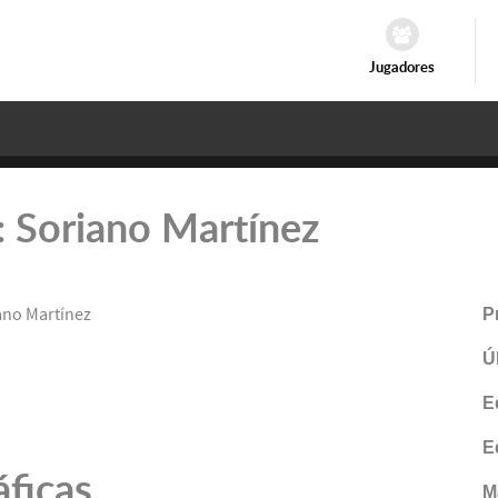
Jugadores
o: Soriano Martínez
no Martínez
P
Ú
E
E
áficas
M