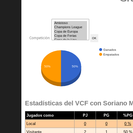
Competición:
Ganados
Empatados
50%
50%
Estadísticas del VCF con Soriano M
Jugados como
PJ
PG
%PG
Local
0
0
0 %
Visitante
2
1
50 %