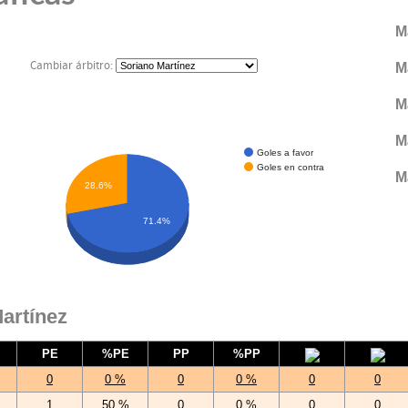
M
Cambiar árbitro:
M
M
M
Goles a favor
Goles en contra
M
28.6%
71.4%
artínez
PE
%PE
PP
%PP
0
0 %
0
0 %
0
0
1
50 %
0
0 %
0
0