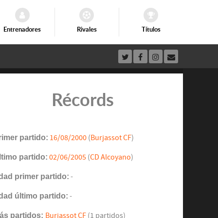
Entrenadores
Rivales
Títulos
Récords
rimer partido:
16/08/2000
(
Burjassot CF
)
ltimo partido:
02/06/2005
(
CD Alcoyano
)
dad primer partido:
-
dad último partido:
-
ás partidos:
Burjassot CF
(1 partidos)