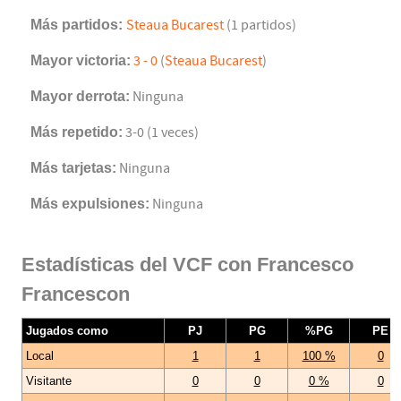
Más partidos:
Steaua Bucarest
(1 partidos)
Mayor victoria:
3 - 0
(
Steaua Bucarest
)
Mayor derrota:
Ninguna
Más repetido:
3-0 (1 veces)
Más tarjetas:
Ninguna
Más expulsiones:
Ninguna
Estadísticas del VCF con Francesco
Francescon
Jugados como
PJ
PG
%PG
PE
Local
1
1
100 %
0
Visitante
0
0
0 %
0