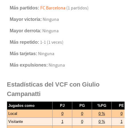
Más partidos:
FC Barcelona
(1 partidos)
Mayor victoria:
Ninguna
Mayor derrota:
Ninguna
Más repetido:
1-1 (1 veces)
Más tarjetas:
Ninguna
Más expulsiones:
Ninguna
Estadísticas del VCF con Giulio
Campanatti
Jugados como
PJ
PG
%PG
PE
Local
0
0
0 %
0
Visitante
1
0
0 %
1