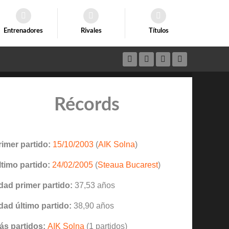
Entrenadores
Rivales
Títulos
Récords
rimer partido:
15/10/2003
(
AIK Solna
)
ltimo partido:
24/02/2005
(
Steaua Bucarest
)
dad primer partido:
37,53 años
dad último partido:
38,90 años
ás partidos:
AIK Solna
(1 partidos)