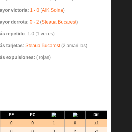
ayor victoria:
1 - 0
(
AIK Solna
)
ayor derrota:
0 - 2
(
Steaua Bucarest
)
ás repetido:
1-0 (1 veces)
ás tarjetas:
Steaua Bucarest
(2 amarillas)
ás expulsiones:
( rojas)
PF
PC
Dif.
0
0
1
0
+1
0
0
0
2
-2