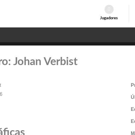
Jugadores
ro: Johan Verbist
t
P
6
Ú
E
E
áficas
M