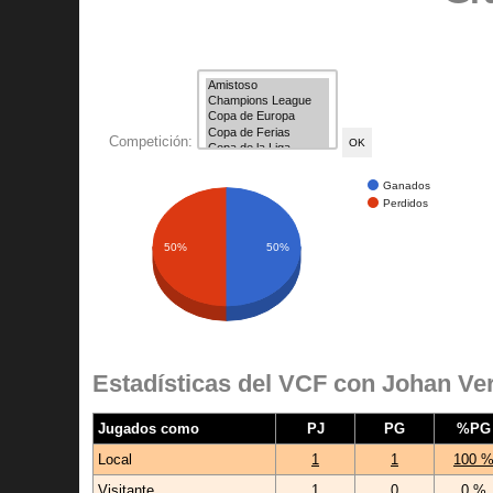
Competición:
Ganados
Perdidos
50%
50%
Estadísticas del VCF con Johan Ver
Jugados como
PJ
PG
%PG
Local
1
1
100 
Visitante
1
0
0 %