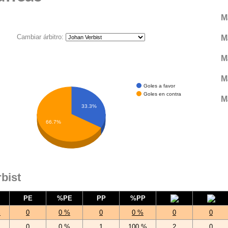
M
Cambiar árbitro:
M
M
M
Goles a favor
Goles en contra
M
33.3%
66.7%
bist
PE
%PE
PP
%PP
%
0
0 %
0
0 %
0
0
0
0 %
1
100 %
2
0