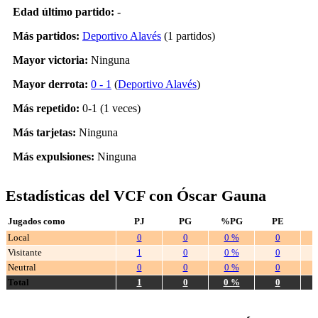
Edad último partido:
-
Más partidos:
Deportivo Alavés
(1 partidos)
Mayor victoria:
Ninguna
Mayor derrota:
0 - 1
(
Deportivo Alavés
)
Más repetido:
0-1 (1 veces)
Más tarjetas:
Ninguna
Más expulsiones:
Ninguna
Estadísticas del VCF con Óscar Gauna
Jugados como
PJ
PG
%PG
PE
Local
0
0
0 %
0
Visitante
1
0
0 %
0
Neutral
0
0
0 %
0
Total
1
0
0 %
0