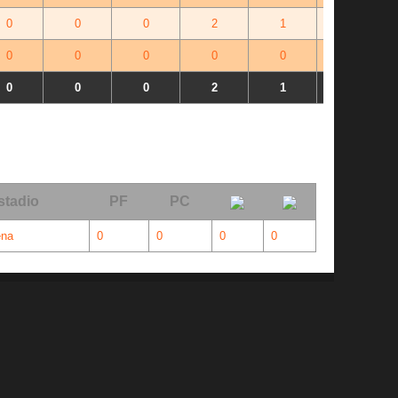
0
0
0
2
1
+1
0
0
0
0
0
+0
0
0
0
2
1
+0
stadio
PF
PC
ena
0
0
0
0