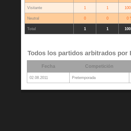
Visitante
1
1
100
Neutral
0
0
0 
Total
1
1
100
Todos los partidos arbitrados por
Fecha
Competición
02.08.2011
Pretemporada