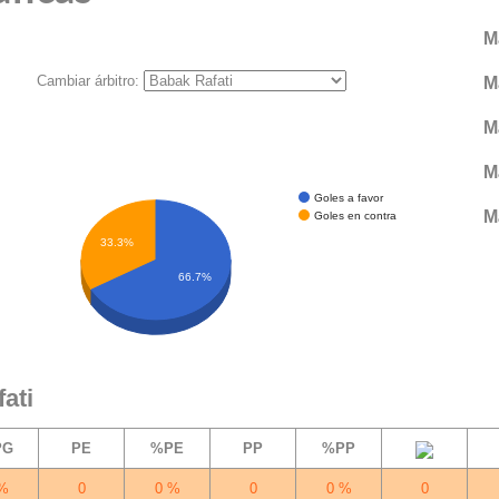
M
Cambiar árbitro:
M
M
M
Goles a favor
M
Goles en contra
33.3%
66.7%
ati
PG
PE
%PE
PP
%PP
%
0
0 %
0
0 %
0