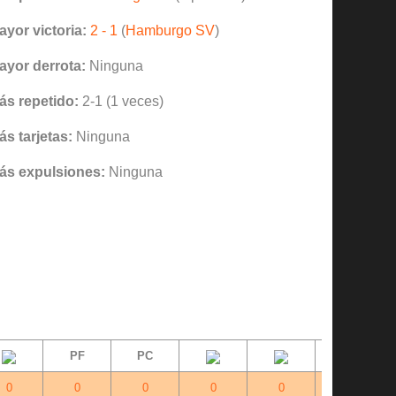
ayor victoria:
2 - 1
(
Hamburgo SV
)
ayor derrota:
Ninguna
ás repetido:
2-1 (1 veces)
ás tarjetas:
Ninguna
ás expulsiones:
Ninguna
PF
PC
Dif.
0
0
0
0
0
+0