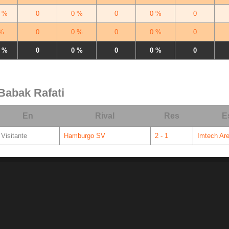
 %
0
0 %
0
0 %
0
%
0
0 %
0
0 %
0
 %
0
0 %
0
0 %
0
 Babak Rafati
En
Rival
Res
E
Visitante
Hamburgo SV
2 - 1
Imtech Ar
© 1998 - 2026 Ciberche.net