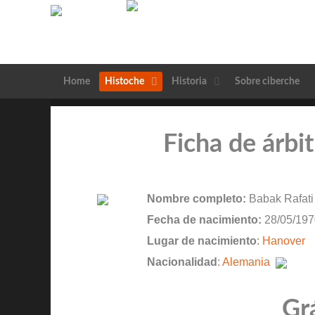
Home
Histoche
Historia
Sobre ciberche
Ficha de árbi
Nombre completo:
Babak Rafati
Fecha de nacimiento:
28/05/197
Lugar de nacimiento
:
Hanover
Nacionalidad
:
Alemania
Gr