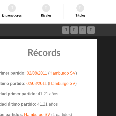
Entrenadores
Rivales
Títulos
Récords
rimer partido:
02/08/2011
(
Hamburgo SV
)
ltimo partido:
02/08/2011
(
Hamburgo SV
)
dad primer partido:
41,21 años
dad último partido:
41,21 años
ás partidos:
Hamburgo SV
(1 partidos)