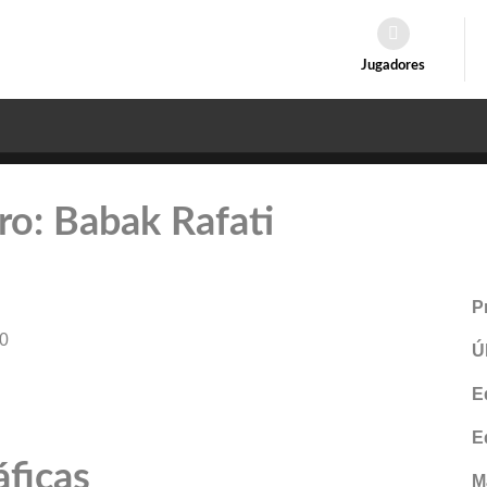
Jugadores
tro: Babak Rafati
P
0
Ú
E
E
áficas
M