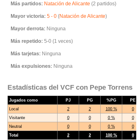
Más partidos:
Natación de Alicante
(2 partidos)
Mayor victoria:
5 - 0
(
Natación de Alicante
)
Mayor derrota:
Ninguna
Más repetido:
5-0 (1 veces)
Más tarjetas:
Ninguna
Más expulsiones:
Ninguna
Estadísticas del VCF con Pepe Torrens
Jugados como
PJ
PG
%PG
PE
Local
2
2
100 %
0
Visitante
0
0
0 %
0
Neutral
0
0
0 %
0
Total
2
2
100 %
0