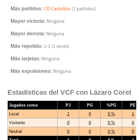
Más partidos:
CD Castellón
(1 partidos)
Mayor victoria:
Ninguna
Mayor derrota:
Ninguna
Más repetido:
2-2 (1 veces)
Más tarjetas:
Ninguna
Más expulsiones:
Ninguna
Estadísticas del VCF con Lázaro Coret
Jugados como
PJ
PG
%PG
PE
Local
1
0
0 %
1
Visitante
0
0
0 %
0
Neutral
0
0
0 %
0