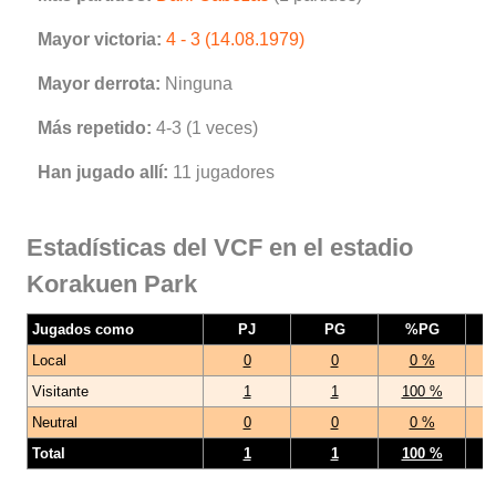
Mayor victoria:
4 - 3 (14.08.1979)
Mayor derrota:
Ninguna
Más repetido:
4-3 (1 veces)
Han jugado allí:
11 jugadores
Estadísticas del VCF en el estadio
Korakuen Park
Jugados como
PJ
PG
%PG
Local
0
0
0 %
Visitante
1
1
100 %
Neutral
0
0
0 %
Total
1
1
100 %