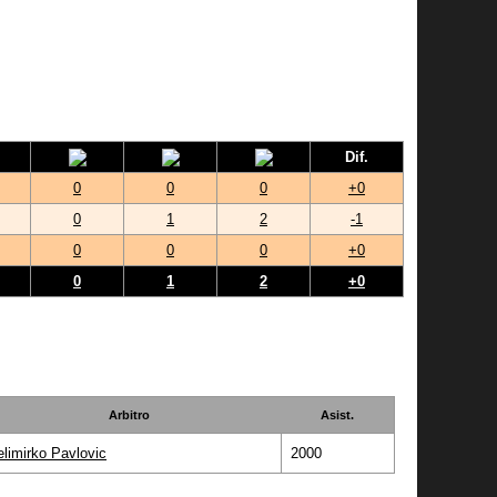
Dif.
0
0
0
+0
0
1
2
-1
0
0
0
+0
0
1
2
+0
Arbitro
Asist.
elimirko Pavlovic
2000