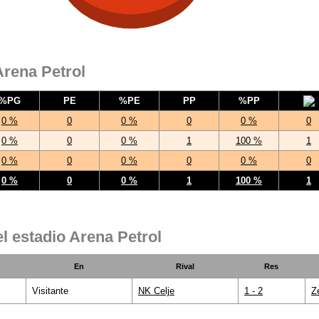
Arena Petrol
%PG
PE
%PE
PP
%PP
0 %
0
0 %
0
0 %
0
0 %
0
0 %
1
100 %
1
0 %
0
0 %
0
0 %
0
0 %
0
0 %
1
100 %
1
l estadio Arena Petrol
En
Rival
Res
Visitante
NK Celje
1 - 2
Z