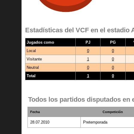
Estadísticas del VCF en el estadio 
Jugados como
PJ
PG
Local
0
0
Visitante
1
0
Neutral
0
0
Total
1
0
Todos los partidos disputados en e
Fecha
Competición
28.07.2010
Pretemporada