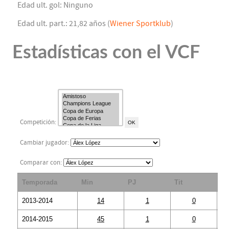
Edad ult. gol: Ninguno
Edad ult. part.: 21,82 años (
Wiener Sportklub
)
Estadísticas con el VCF
Competición:
Cambiar jugador:
Comparar con:
Temporada
Min
PJ
Tit
S
2013-2014
14
1
0
2014-2015
45
1
0