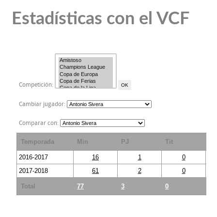
Estadísticas con el VCF
Competición:
Cambiar jugador:
Comparar con:
Temporada
Min
PJ
Tit
S
2016-2017
16
1
0
2017-2018
61
2
0
Total
77
3
0
3