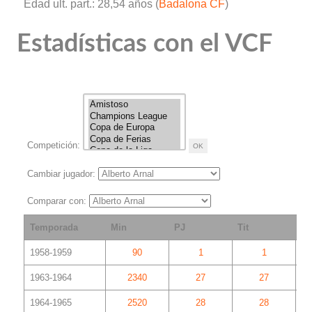
Edad ult. part.: 28,54 años (
Badalona CF
)
Estadísticas con el VCF
Competición:
Cambiar jugador:
Comparar con:
Temporada
Min
PJ
Tit
S
1958-1959
90
1
1
1963-1964
2340
27
27
1964-1965
2520
28
28