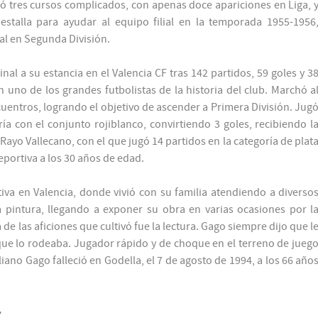
ó tres cursos complicados, con apenas doce apariciones en Liga, 
talla para ayudar al equipo filial en la temporada 1955-1956
ial en Segunda División.
nal a su estancia en el Valencia CF tras 142 partidos, 59 goles y 3
 uno de los grandes futbolistas de la historia del club. Marchó a
cuentros, logrando el objetivo de ascender a Primera División. Jug
 con el conjunto rojiblanco, convirtiendo 3 goles, recibiendo l
l Rayo Vallecano, con el que jugó 14 partidos en la categoría de plat
eportiva a los 30 años de edad.
itiva en Valencia, donde vivió con su familia atendiendo a diverso
a pintura, llegando a exponer su obra en varias ocasiones por l
 de las aficiones que cultivó fue la lectura. Gago siempre dijo que l
que lo rodeaba. Jugador rápido y de choque en el terreno de jueg
liano Gago falleció en Godella, el 7 de agosto de 1994, a los 66 año