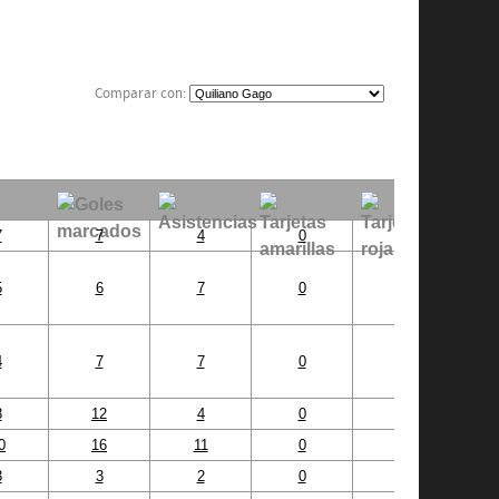
Comparar con:
7
7
4
0
0
5
6
7
0
0
4
7
7
0
0
8
12
4
0
0
0
16
11
0
0
3
3
2
0
0