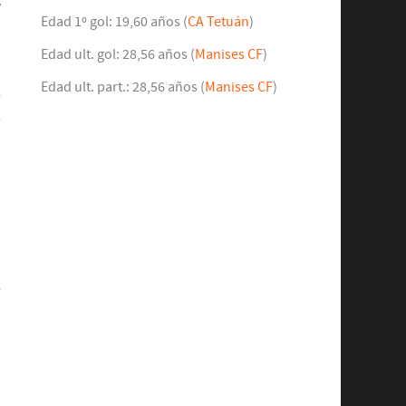
y
Edad 1º gol: 19,60 años (
CA Tetuán
)
,
Edad ult. gol: 28,56 años (
Manises CF
)
Edad ult. part.: 28,56 años (
Manises CF
)
8
l
ó
a
a
s
a
e
o
s