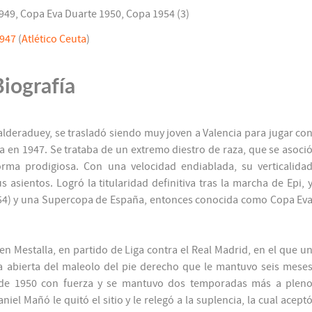
949, Copa Eva Duarte 1950, Copa 1954 (3)
1947
(
Atlético Ceuta
)
Biografía
lderaduey, se trasladó siendo muy joven a Valencia para jugar co
cia en 1947. Se trataba de un extremo diestro de raza, que se asoci
rma prodigiosa. Con una velocidad endiablada, su verticalida
asientos. Logró la titularidad definitiva tras la marcha de Epi, 
954) y una Supercopa de España, entonces conocida como Copa Ev
en Mestalla, en partido de Liga contra el Real Madrid, en el que u
a abierta del maleolo del pie derecho que le mantuvo seis mese
l de 1950 con fuerza y se mantuvo dos temporadas más a plen
el Mañó le quitó el sitio y le relegó a la suplencia, la cual acept