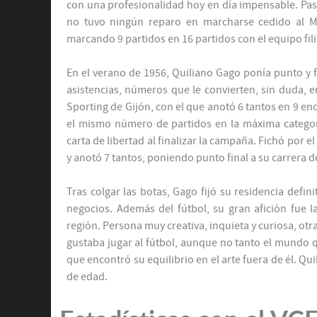
con una profesionalidad hoy en día impensable. Pas
no tuvo ningún reparo en marcharse cedido al Mes
marcando 9 partidos en 16 partidos con el equipo fil
En el verano de 1956, Quiliano Gago ponía punto y fi
asistencias, números que le convierten, sin duda, en
Sporting de Gijón, con el que anotó 6 tantos en 9 en
el mismo número de partidos en la máxima categoría
carta de libertad al finalizar la campaña. Fichó por e
y anotó 7 tantos, poniendo punto final a su carrera d
Tras colgar las botas, Gago fijó su residencia defin
negocios. Además del fútbol, su gran afición fue l
región. Persona muy creativa, inquieta y curiosa, otra
gustaba jugar al fútbol, aunque no tanto el mundo 
que encontró su equilibrio en el arte fuera de él. Qui
de edad.