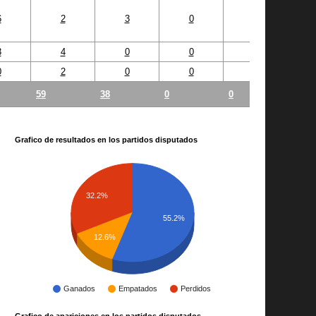
6
2
3
0
0
3
4
0
0
0
0
2
0
0
0
59
38
0
0
Grafico de resultados en los partidos disputados
32.2%
55.2%
12.6%
Ganados
Empatados
Perdidos