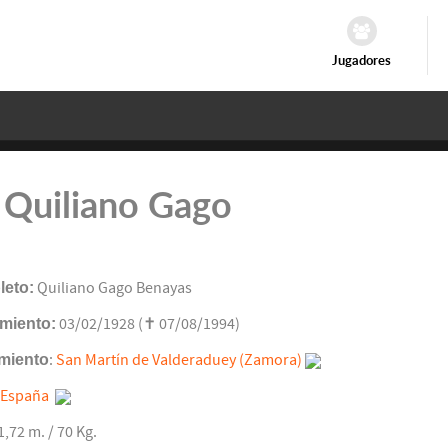
Jugadores
 Quiliano Gago
eto:
Quiliano Gago Benayas
miento:
03/02/1928 (✝ 07/08/1994)
miento
:
San Martín de Valderaduey (Zamora)
España
 1,72 m. / 70 Kg.