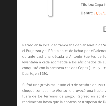
Títulos
: Copa 1
Debut:
31/08/
Nacido en la localidad zamorana de San Martín de Va
el Burjassot y el Bétera antes de fichar por el Valen
durante casi una década a Antonio Fuertes de fo
levantaba a cada acometida a los aficionados de sus 
conquistó con la camiseta che dos Copas (1949 y 1
Duarte, en 1950.
Sufrió una gravísima lesión el 9 de octubre de 1949 
choque con Juanito Alonso le provocó una fractur
fuera de los terrenos de juego. Regresó en abri
rendimiento hasta que la apoteósica irrupción de Dani