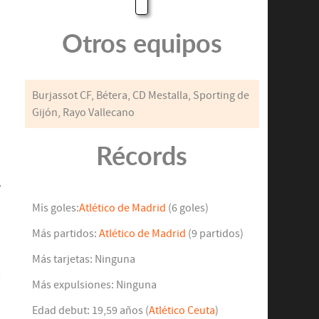
Otros equipos
Burjassot CF, Bétera, CD Mestalla, Sporting de
Gijón, Rayo Vallecano
n
Récords
ó
d
y
a
Mís goles:
Atlético de Madrid
(6 goles)
Más partidos:
Atlético de Madrid
(9 partidos)
n
Más tarjetas: Ninguna
s
Más expulsiones: Ninguna
o
ó
Edad debut: 19,59 años (
Atlético Ceuta
)