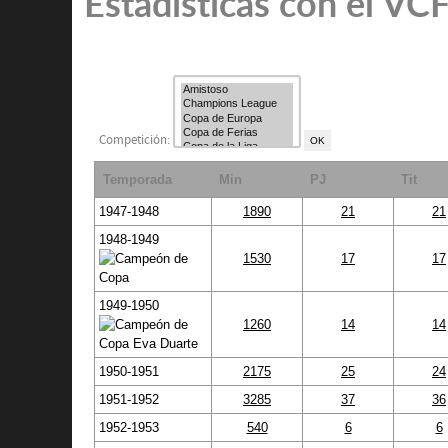
Estadísticas con el VC
Competición:
Temporada
Min
PJ
Tit
1947-1948
1890
21
21
1948-1949
1530
17
17
1949-1950
1260
14
14
1950-1951
2175
25
24
1951-1952
3285
37
36
1952-1953
540
6
6