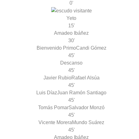
0'
Yeto
15'
Amadeo Ibáñez
30'
Bienvenido Primo
Candi Gómez
45'
Descanso
45'
Javier Rubio
Rafael Alsúa
45'
Luis Díaz
Juan Ramón Santiago
45'
Tomás Pomar
Salvador Monzó
45'
Vicente Morera
Mundo Suárez
45'
Amadeo Ibáñez