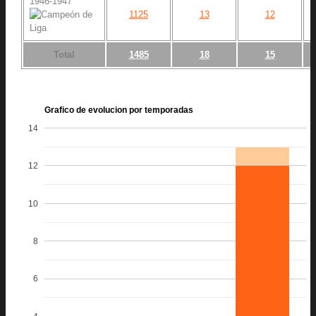
1946-1947
1125
13
12
Total
1485
18
15
Grafico de evolucion por temporadas
14
12
10
8
6