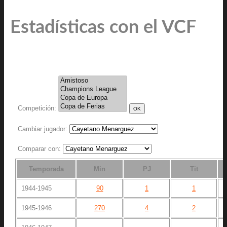
Estadísticas con el VCF
Competición:
Cambiar jugador:
Comparar con:
Temporada
Min
PJ
Tit
1944-1945
90
1
1
1945-1946
270
4
2